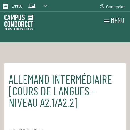
Connexion
CAMPUS
MENU
RECHERCHES
FR
EN
ALLEMAND INTERMÉDIAIRE
Accueil
Pour le quotidien
Les cours et séminaires
[COURS DE LANGUES –
NIVEAU A2.1/A2.2]