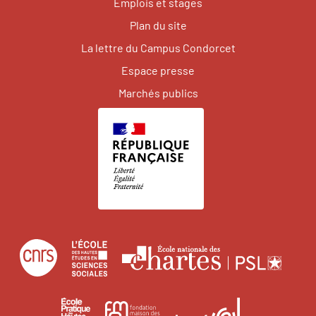
Emplois et stages
Plan du site
La lettre du Campus Condorcet
Espace presse
Marchés publics
Centre
École
Écol
national
des
natio
de
hautes
des
École
Institut
Fondation
la
études