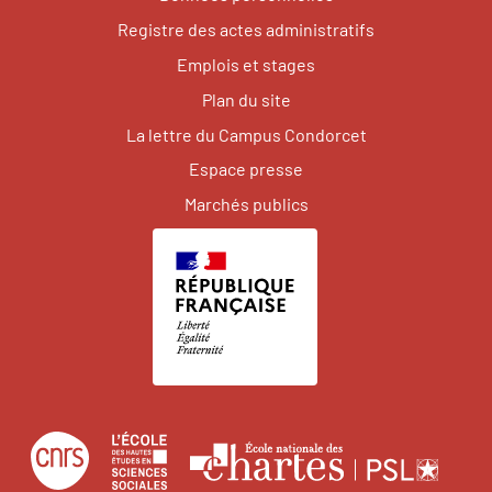
Registre des actes administratifs
Emplois et stages
Plan du site
La lettre du Campus Condorcet
Espace presse
Marchés publics
Centre
École
Écol
national
des
natio