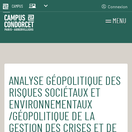
Connexion
CAMPUS
MENU
RECHERCHES
FR
EN
ANALYSE GÉOPOLITIQUE DES
Accueil
Pour le quotidien
Les cours et séminaires
RISQUES SOCIÉTAUX ET
ENVIRONNEMENTAUX
/GÉOPOLITIQUE DE LA
GESTION DES CRISES ET DE