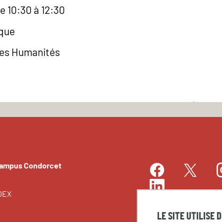
e 10:30 à 12:30
èque
des Humanités
Campus Condorcet
Facebook
I
Twitter
LinkedIn
EDEX
LE SITE UTILISE 