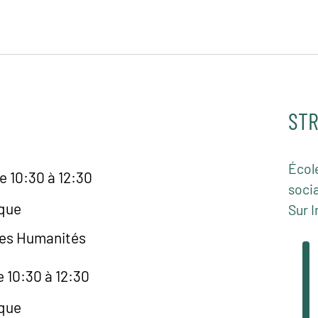
STR
Écol
e 10:30 à 12:30
socia
èque
Sur I
des Humanités
e 10:30 à 12:30
èque