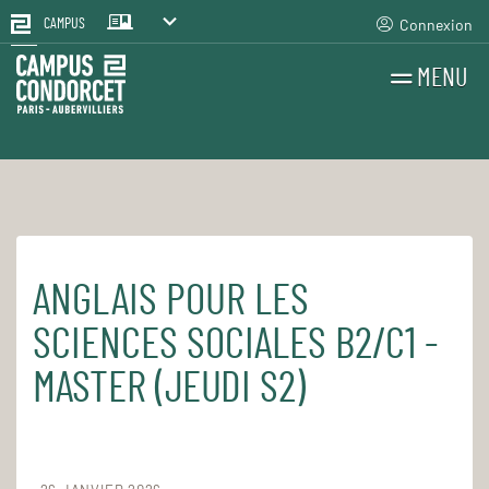
Connexion
CAMPUS
MENU
RECHERCHES
FR
EN
ANGLAIS POUR LES
Accueil
Pour le quotidien
Les cours et séminaires
SCIENCES SOCIALES B2/C1 -
MASTER (JEUDI S2)