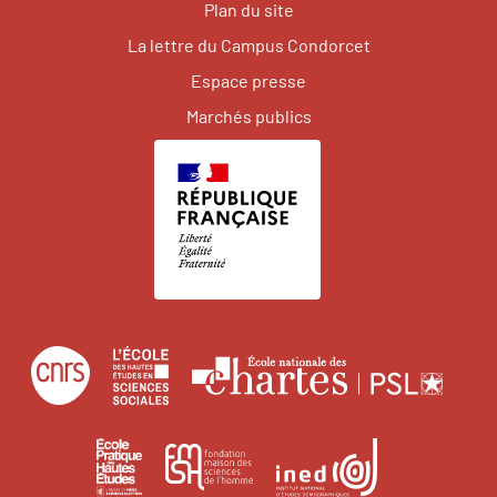
Plan du site
La lettre du Campus Condorcet
Espace presse
Marchés publics
Centre
École
Écol
national
des
natio
de
hautes
des
École
Institut
Fondation
la
études
char
pratique
national
maison