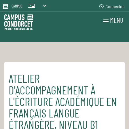
Connexion
CAMPUS
MENU
RECHERCHES
FR
EN
ATELIER
Accueil
Pour le quotidien
Les cours et séminaires
D'ACCOMPAGNEMENT À
L'ÉCRITURE ACADÉMIQUE EN
FRANÇAIS LANGUE
ÉTRANGÈRE, NIVEAU B1