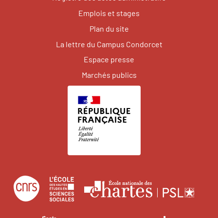
Emplois et stages
Plan du site
La lettre du Campus Condorcet
Espace presse
Marchés publics
Centre
École
Écol
national
des
natio
de
hautes
des