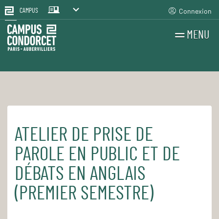
Connexion
CAMPUS
MENU
RECHERCHES
FR
EN
ATELIER DE PRISE DE
Accueil
Pour le quotidien
Les cours et séminaires
PAROLE EN PUBLIC ET DE
DÉBATS EN ANGLAIS
(PREMIER SEMESTRE)