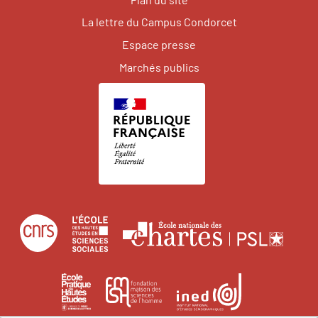
La lettre du Campus Condorcet
Espace presse
Marchés publics
Centre
École
Écol
national
des
natio
de
hautes
des
École
Institut
Fondation
la
études
char
pratique
national
maison
recherche
en