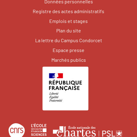
Données personnelles
Registre des actes administratifs
Emplois et stages
Plan du site
La lettre du Campus Condorcet
Espace presse
Marchés publics
Centre
École
Écol