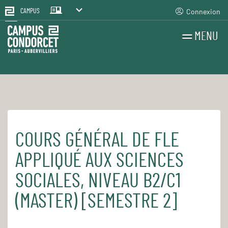
Connexion
CAMPUS
MENU
RECHERCHES
FR
EN
COURS GÉNÉRAL DE FLE
Accueil
Pour le quotidien
Les cours et séminaires
APPLIQUÉ AUX SCIENCES
SOCIALES, NIVEAU B2/C1
(MASTER) [SEMESTRE 2]