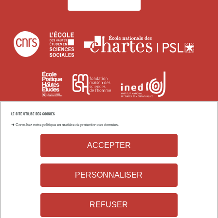
Centre
École
Écol
national
des
natio
de
hautes
des
École
Institut
Fondation
la
études
char
pratique
national
maison
recherche
en
des
d'études
des
scientifique
sciences
LE SITE UTILISE DES COOKIES
Université
Univers
hautes
démographi
sciences
➜
Consultez notre politique en matière de protection des données.
sociales
Paris
Sorbon
études
de
ACCEPTER
1
Nouvell
l’homme
Université
Univ
Panthéon-
Paris
Paris
Pari
PERSONNALISER
Sorbonne
3
8
Nant
Université
Vincennes
REFUSER
Paris