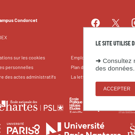
Campus Condorcet
Facebook
I
Twitter
LinkedIn
EDEX
LE SITE UTILISE 
ations sur les cookies
Emplois et stages
➜
Consultez n
s personnelles
Plan du site
des données.
re des actes administratifs
La lettre du Campus Condorce
ACCEPTER
le
École
Fondati
École
pratique
maison
nationale
tes
des
des
des
Université
Université
Unive
des
hautes
science
chartes