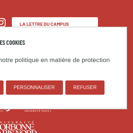
LA LETTRE DU CAMPUS
nstagram
CONDORCET
DES COOKIES
Espace presse
otre politique en matière de protection
Marchés publics
t
PERSONNALISER
REFUSER
Institut
Université
on
national
Paris
d'études
1
rsité
Université
démographiques
Panthéon-
s