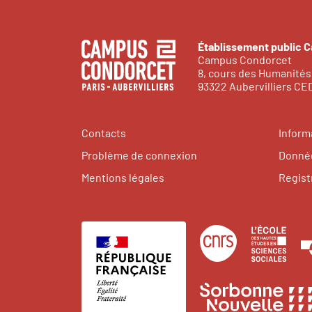
Établissement public 
Campus Condorcet
8, cours des Humanités
93322 Aubervilliers C
Contacts
Inform
Problème de connexion
Donnée
Mentions légales
Regist
Centre
Éco
national
des
de
hau
la
étu