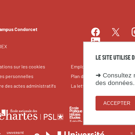
Campus Condorcet
Facebook
I
Twitter
LinkedIn
EDEX
LE SITE UTILISE 
ations sur les cookies
Emplois et stages
➜
Consultez n
s personnelles
Plan du site
des données.
re des actes administratifs
La lettre du Campus Condorce
ACCEPTER
le
École
Fondati
École
pratique
maison
nationale
tes
des
des
des