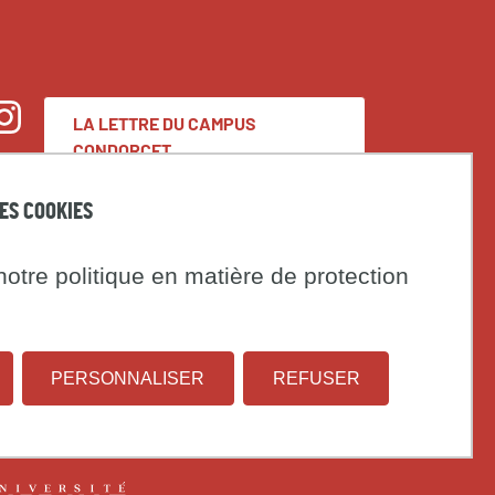
LA LETTRE DU CAMPUS
nstagram
CONDORCET
DES COOKIES
Espace presse
otre politique en matière de protection
Marchés publics
t
PERSONNALISER
REFUSER
Institut
Université
on
national
Paris
d'études
1