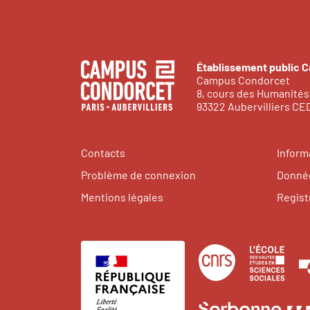
Établissement public 
Campus Condorcet
8, cours des Humanités
93322 Aubervilliers C
Contacts
Inform
Problème de connexion
Donnée
Mentions légales
Regist
Centre
Éco
national
des
de
hau