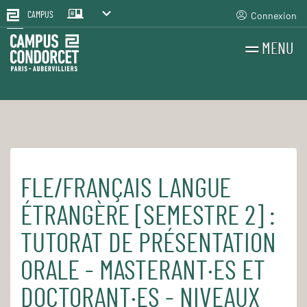
Connexion
CAMPUS
MENU
RECHERCHES
FR
EN
FLE/FRANÇAIS LANGUE
Accueil
Pour le quotidien
Les cours et séminaires
ÉTRANGÈRE [SEMESTRE 2] :
TUTORAT DE PRÉSENTATION
ORALE - MASTERANT·ES ET
DOCTORANT·ES - NIVEAUX