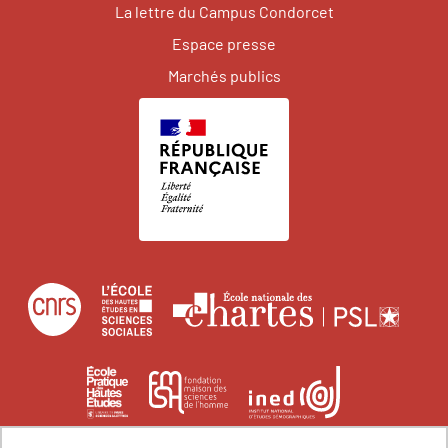
La lettre du Campus Condorcet
Espace presse
Marchés publics
Centre
École
Écol
national
des
natio
de
hautes
des
École
Institut
Fondation
la
études
char
pratique
national
maison
recherche
en
des
d'études
des