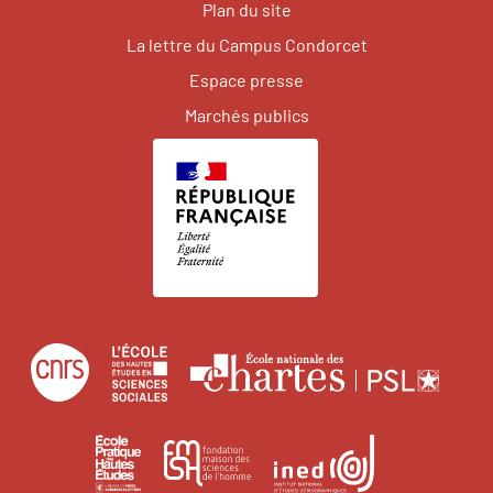
Plan du site
La lettre du Campus Condorcet
Espace presse
Marchés publics
Centre
École
Écol
national
des
natio
de
hautes
des
École
Institut
Fondation
la
études
char
pratique
national
maison