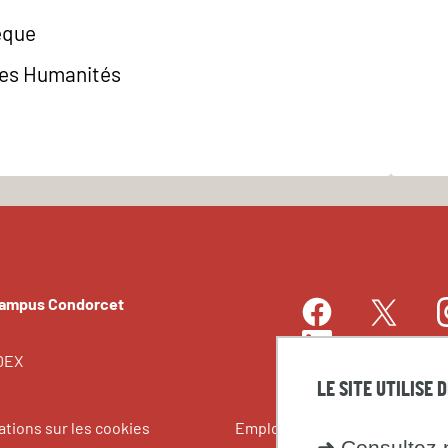
èque
des Humanités
Campus Condorcet
Facebook
I
Twitter
LinkedIn
EDEX
LE SITE UTILISE 
ations sur les cookies
Emplois et stages
➜
Consultez n