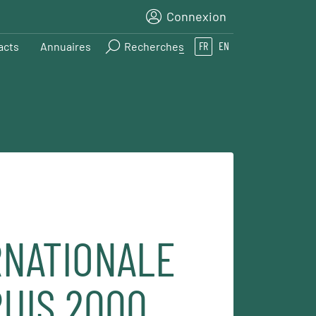
Connexion
acts
Annuaires
Recherches
FR
EN
RNATIONALE
UIS 2000