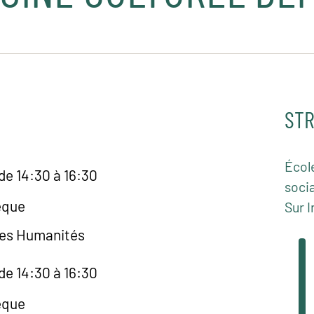
STR
Écol
de 14:30 à 16:30
socia
èque
Sur I
des Humanités
de 14:30 à 16:30
èque