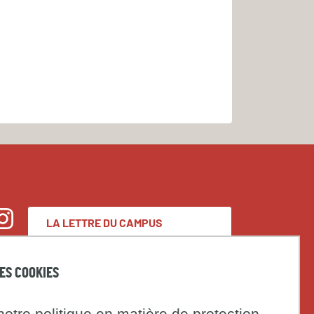
LA LETTRE DU CAMPUS
nstagram
CONDORCET
DES COOKIES
Espace presse
otre politique en matière de protection