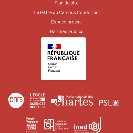
Plan du site
La lettre du Campus Condorcet
Espace presse
Marchés publics
Centre
École
Écol
national
des
natio
de
hautes
des
École
Institut
Fondation
la
études
char
pratique
national
maison