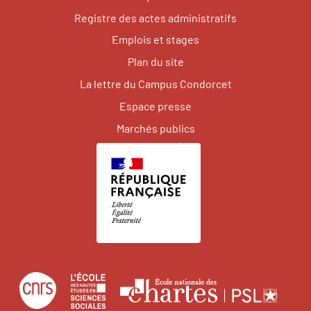
Registre des actes administratifs
Emplois et stages
Plan du site
La lettre du Campus Condorcet
Espace presse
Marchés publics
Centre
École
Écol
national
des
natio