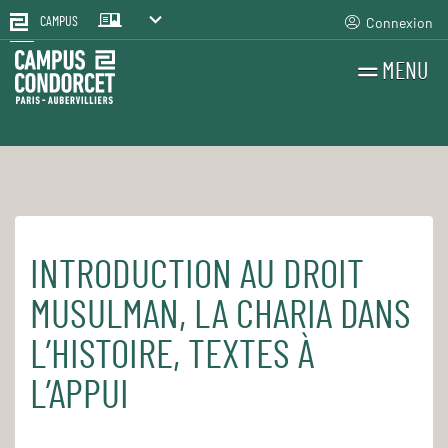
Connexion
CAMPUS
MENU
RECHERCHES
FR
EN
INTRODUCTION AU DROIT
Accueil
Pour le quotidien
Les cours et séminaires
MUSULMAN, LA CHARIA DANS
L’HISTOIRE, TEXTES À
L’APPUI