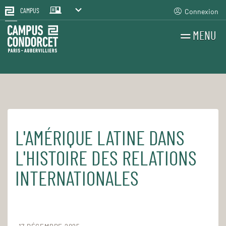
Connexion
CAMPUS
MENU
RECHERCHES
FR
EN
L'AMÉRIQUE LATINE DANS
Accueil
Pour le quotidien
Les cours et séminaires
L'HISTOIRE DES RELATIONS
INTERNATIONALES