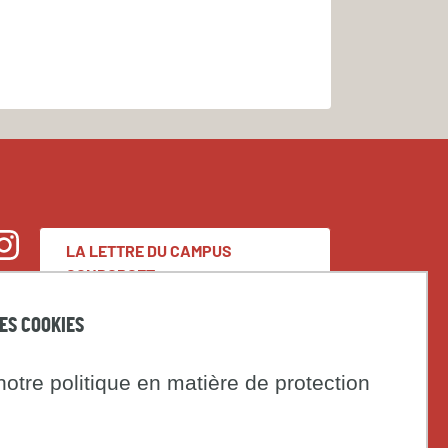
LA LETTRE DU CAMPUS
nstagram
CONDORCET
DES COOKIES
Espace presse
otre politique en matière de protection
Marchés publics
t