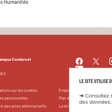
es Humanités
Campus Condorcet
Facebook
I
Twitter
LinkedIn
EDEX
LE SITE UTILISE 
ations sur les cookies
Emplois et stages
➜
Consultez n
s personnelles
Plan du site
des données.
re des actes administratifs
La lettre du Campus Condorce