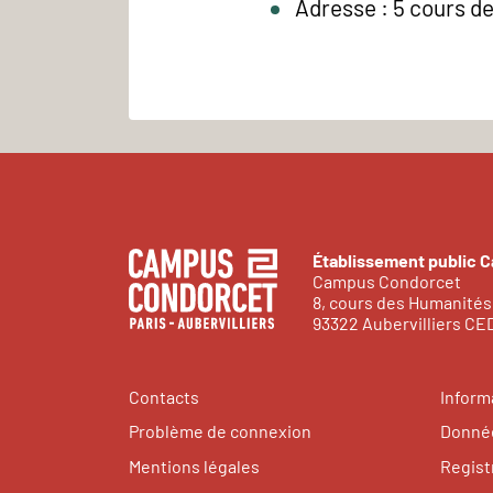
Adresse : 5 cours d
Établissement public 
Campus Condorcet
8, cours des Humanités
93322 Aubervilliers C
Contacts
Inform
Problème de connexion
Donnée
Mentions légales
Regist