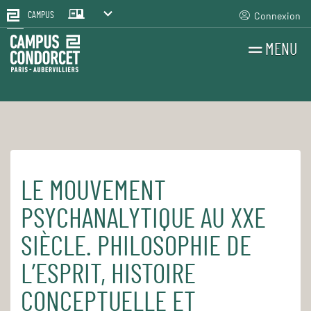
Connexion
CAMPUS
MENU
RECHERCHES
FR
EN
LE MOUVEMENT
Accueil
Pour le quotidien
Les cours et séminaires
PSYCHANALYTIQUE AU XXE
SIÈCLE. PHILOSOPHIE DE
L’ESPRIT, HISTOIRE
CONCEPTUELLE ET