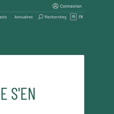
Connexion
acts
Annuaires
Recherches
FR
EN
E S'EN