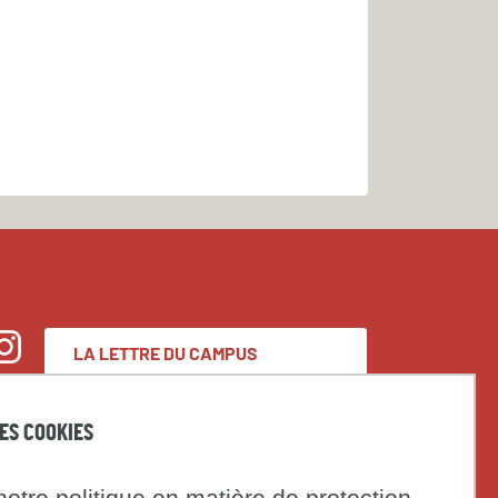
LA LETTRE DU CAMPUS
nstagram
CONDORCET
DES COOKIES
Espace presse
otre politique en matière de protection