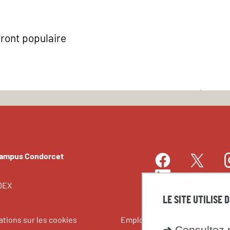
Front populaire
Campus Condorcet
Facebook
I
Twitter
LinkedIn
EDEX
LE SITE UTILISE 
ations sur les cookies
Emplois et stages
➜
Consultez n