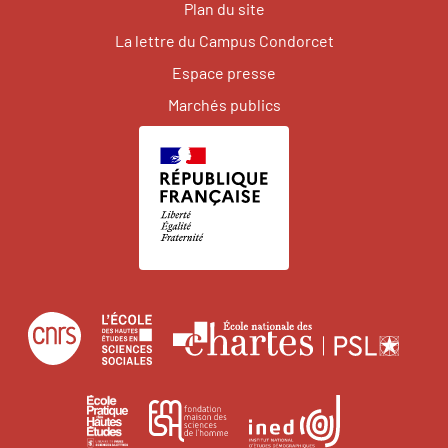
Plan du site
La lettre du Campus Condorcet
Espace presse
Marchés publics
Centre
École
Écol
national
des
natio
de
hautes
des
École
Institut
Fondation
la
études
char
pratique
national
maison