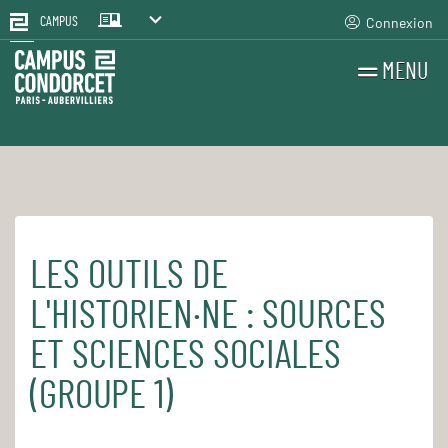
Connexion
CAMPUS
MENU
RECHERCHES
FR
EN
LES OUTILS DE
Accueil
Pour le quotidien
Les cours et séminaires
L'HISTORIEN·NE : SOURCES
ET SCIENCES SOCIALES
(GROUPE 1)