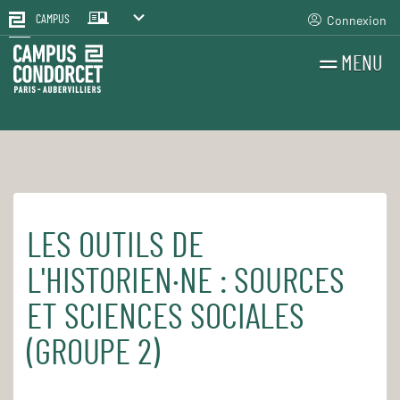
Connexion
CAMPUS
MENU
RECHERCHES
FR
EN
LES OUTILS DE
Accueil
Pour le quotidien
Les cours et séminaires
L'HISTORIEN·NE : SOURCES
ET SCIENCES SOCIALES
(GROUPE 2)