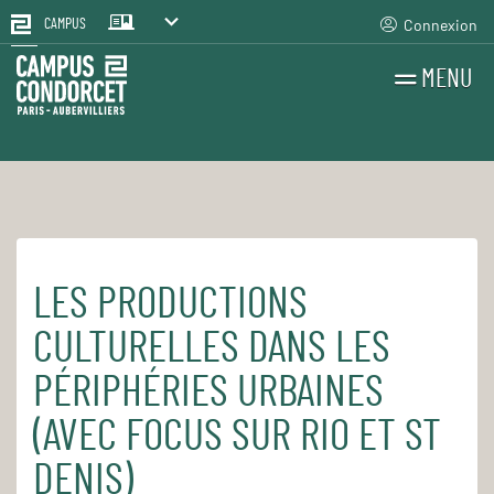
Connexion
CAMPUS
MENU
RECHERCHES
FR
EN
LES PRODUCTIONS
Accueil
Pour le quotidien
Les cours et séminaires
CULTURELLES DANS LES
PÉRIPHÉRIES URBAINES
(AVEC FOCUS SUR RIO ET ST
DENIS)