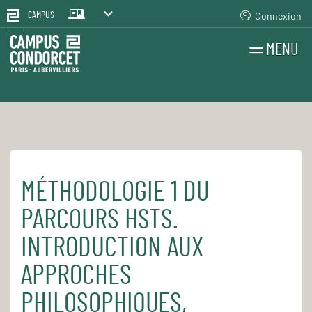
Connexion
CAMPUS
MENU
RECHERCHES
FR
EN
MÉTHODOLOGIE 1 DU
Accueil
Pour le quotidien
Les cours et séminaires
PARCOURS HSTS.
INTRODUCTION AUX
APPROCHES
PHILOSOPHIQUES,