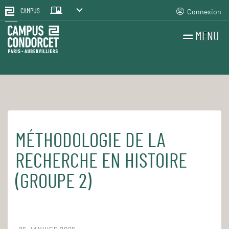
Connexion
CAMPUS
MENU
RECHERCHES
FR
EN
MÉTHODOLOGIE DE LA
Accueil
Pour le quotidien
Les cours et séminaires
RECHERCHE EN HISTOIRE
(GROUPE 2)