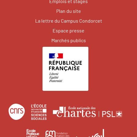
Emplois et stages
Plan du site
La lettre du Campus Condorcet
Espace presse
Marchés publics
Centre
École
Écol
national
des
natio
de
hautes
des
École
Institut
Fondation
la
études