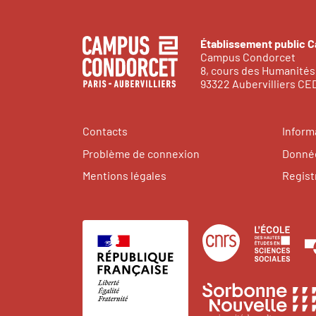
Établissement public 
Campus Condorcet
8, cours des Humanités
93322 Aubervilliers C
Contacts
Inform
Problème de connexion
Donnée
Mentions légales
Regist
Centre
Éco
national
des
de
hau
la
étu