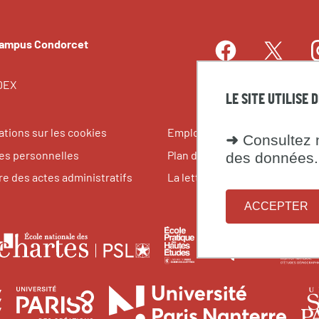
Campus Condorcet
Facebook
I
Twitter
LinkedIn
EDEX
LE SITE UTILISE 
ations sur les cookies
Emplois et stages
➜
Consultez n
s personnelles
Plan du site
des données.
re des actes administratifs
La lettre du Campus Condorce
ACCEPTER
le
École
Fondati
École
pratique
maison
nationale
tes
des
des
des
Université
Université
Unive
des
hautes
science
chartes
Sorbonne
Paris
Paris