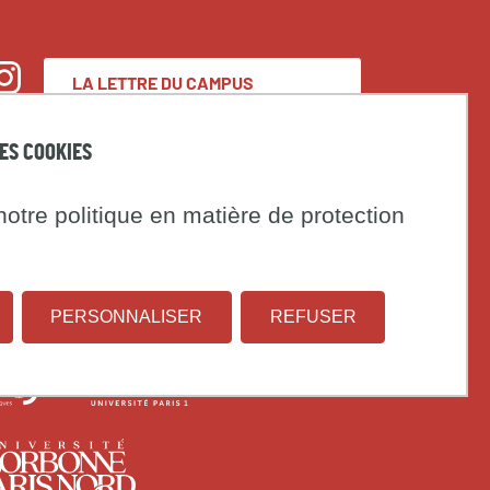
LA LETTRE DU CAMPUS
nstagram
CONDORCET
DES COOKIES
Espace presse
otre politique en matière de protection
Marchés publics
t
PERSONNALISER
REFUSER
Institut
Université
on
national
Paris
d'études
1
rsité
Université
démographiques
Panthéon-
s
Paris