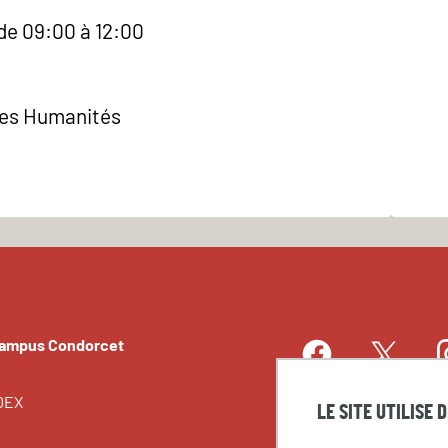
de 09:00 à 12:00
des Humanités
Campus Condorcet
Facebook
I
Twitter
LinkedIn
EDEX
LE SITE UTILISE 