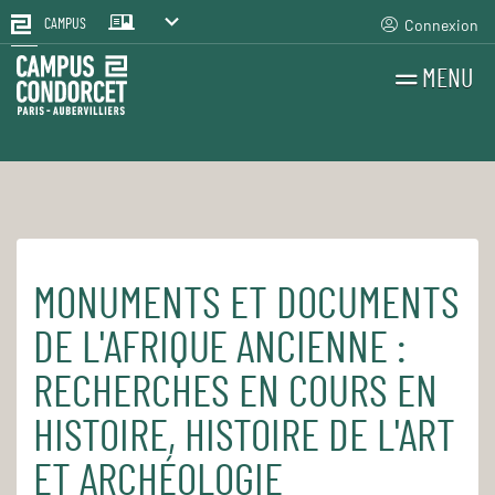
Connexion
CAMPUS
MENU
RECHERCHES
FR
EN
MONUMENTS ET DOCUMENTS
Accueil
Pour le quotidien
Les cours et séminaires
DE L'AFRIQUE ANCIENNE :
RECHERCHES EN COURS EN
HISTOIRE, HISTOIRE DE L'ART
ET ARCHÉOLOGIE