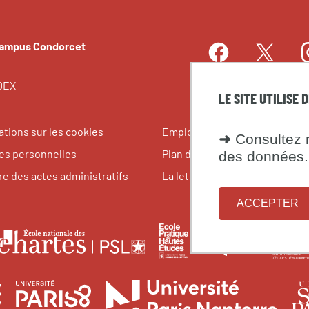
Campus Condorcet
Facebook
I
Twitter
LinkedIn
EDEX
LE SITE UTILISE 
ations sur les cookies
Emplois et stages
➜
Consultez n
s personnelles
Plan du site
des données.
re des actes administratifs
La lettre du Campus Condorce
ACCEPTER
le
École
Fondati
École
pratique
maison
nationale
tes
des
des
des
Université
Université
Unive
des
hautes
science
chartes