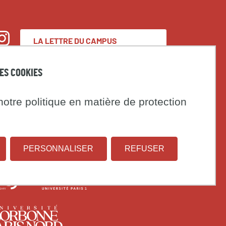
LA LETTRE DU CAMPUS
nstagram
CONDORCET
DES COOKIES
Espace presse
otre politique en matière de protection
Marchés publics
t
PERSONNALISER
REFUSER
Institut
Université
on
national
Paris
d'études
1
rsité
Université
démographiques
Panthéon-
s