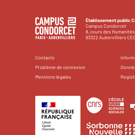
Établissement public 
Campus Condorcet
8, cours des Humanités
93322 Aubervilliers C
Contacts
Inform
Problème de connexion
Donnée
Mentions légales
Regist
Centre
Éco
national
des
de
hau
la
étu