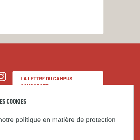
LA LETTRE DU CAMPUS
nstagram
CONDORCET
DES COOKIES
Espace presse
otre politique en matière de protection
Marchés publics
t