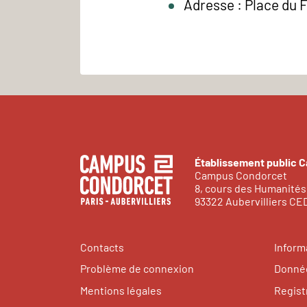
Adresse : Place du 
Établissement public 
Campus Condorcet
8, cours des Humanités
93322 Aubervilliers C
Contacts
Inform
Problème de connexion
Donnée
Mentions légales
Regist