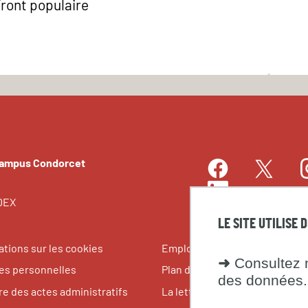
Front populaire
Campus Condorcet
Facebook
I
Twitter
LinkedIn
EDEX
LE SITE UTILISE 
ations sur les cookies
Emplois et stages
➜
Consultez n
s personnelles
Plan du site
des données.
re des actes administratifs
La lettre du Campus Condorce