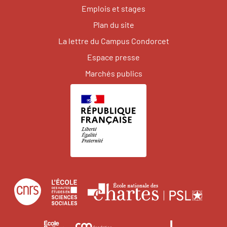
Emplois et stages
Plan du site
La lettre du Campus Condorcet
Espace presse
Marchés publics
Centre
École
Écol
national
des
natio
de
hautes
des