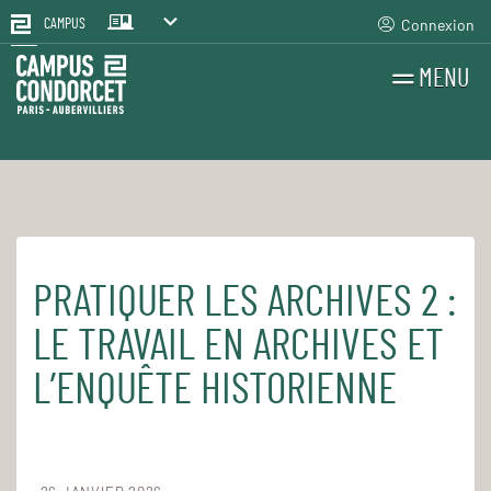
Connexion
CAMPUS
MENU
RECHERCHES
FR
EN
PRATIQUER LES ARCHIVES 2 :
Accueil
Pour le quotidien
Les cours et séminaires
LE TRAVAIL EN ARCHIVES ET
L’ENQUÊTE HISTORIENNE