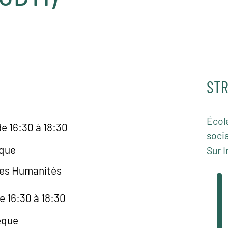
STR
Écol
e 16:30 à 18:30
socia
èque
Sur I
des Humanités
e 16:30 à 18:30
èque