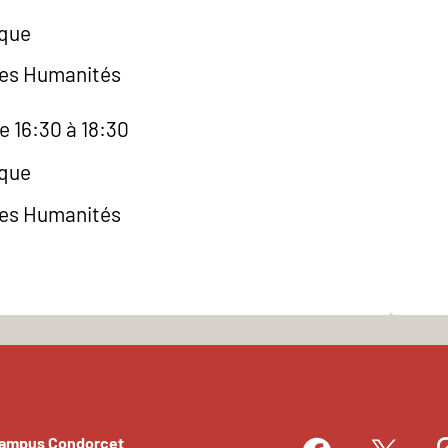
èque
des Humanités
e 16:30 à 18:30
èque
des Humanités
Campus Condorcet