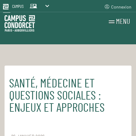
Connexion
CAMPUS
MENU
RECHERCHES
FR
EN
SANTÉ, MÉDECINE ET
Accueil
Pour le quotidien
Les cours et séminaires
QUESTIONS SOCIALES :
ENJEUX ET APPROCHES