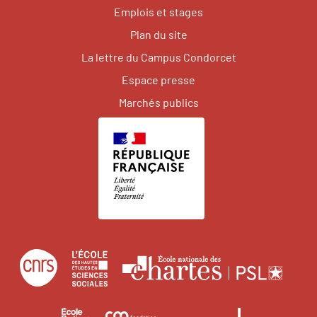
Emplois et stages
Plan du site
La lettre du Campus Condorcet
Espace presse
Marchés publics
Centre
École
Écol
national
des
natio
de
hautes
des