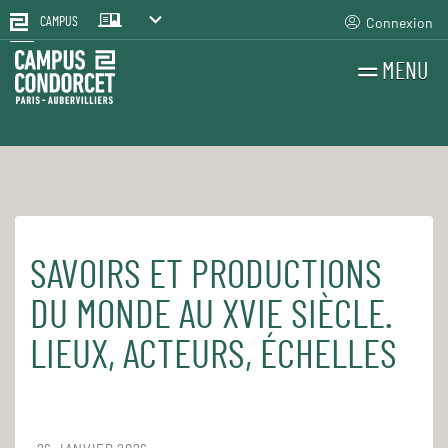
Connexion
CAMPUS
MENU
RECHERCHES
FR
EN
SAVOIRS ET PRODUCTIONS
Accueil
Pour le quotidien
Les cours et séminaires
DU MONDE AU XVIE SIÈCLE.
LIEUX, ACTEURS, ÉCHELLES