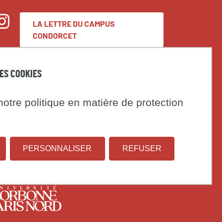
LA LETTRE DU CAMPUS
nstagram
CONDORCET
DES COOKIES
Espace presse
Marchés publics
otre politique en matière de protection
t
PERSONNALISER
REFUSER
Institut
Université
on
national
Paris
d'études
1
rsité
Université
démographiques
Panthéon-
s
Paris
Sorbonne