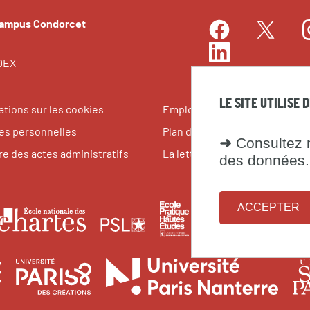
Campus Condorcet
Facebook
I
Twitter
LinkedIn
EDEX
LE SITE UTILISE 
ations sur les cookies
Emplois et stages
s personnelles
Plan du site
➜
Consultez n
re des actes administratifs
La lettre du Campus Condorce
des données.
ACCEPTER
le
École
Fondati
École
pratique
maison
nationale
tes
des
des
des
Université
Université
Unive
des
hautes
science
chartes
Sorbonne
Paris
Paris
études
de