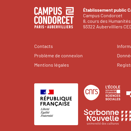
Établissement public 
Campus Condorcet
8, cours des Humanités
93322 Aubervilliers C
Contacts
Inform
Problème de connexion
Donnée
Mentions légales
Regist
Centre
Éco
national
des
de
hau
la
étu
recherche
en