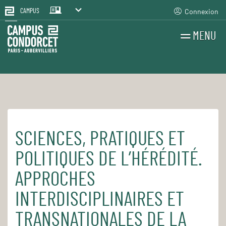
Connexion
CAMPUS
MENU
RECHERCHES
FR
EN
SCIENCES, PRATIQUES ET
Accueil
Pour le quotidien
Les cours et séminaires
POLITIQUES DE L’HÉRÉDITÉ.
APPROCHES
INTERDISCIPLINAIRES ET
TRANSNATIONALES DE LA