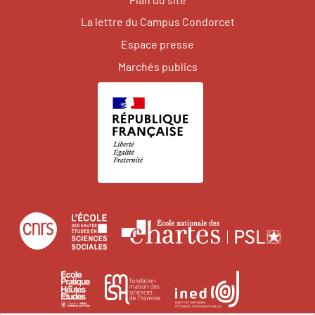
La lettre du Campus Condorcet
Espace presse
Marchés publics
Centre
École
Écol
national
des
natio
de
hautes
des
École
Institut
Fondation
la
études
char
pratique
national
maison
recherche
en