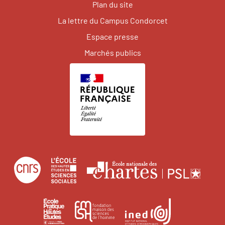
Plan du site
La lettre du Campus Condorcet
Espace presse
Marchés publics
Centre
École
Écol
national
des
natio
de
hautes
des
École
Institut
Fondation
la
études
char
pratique
national
maison