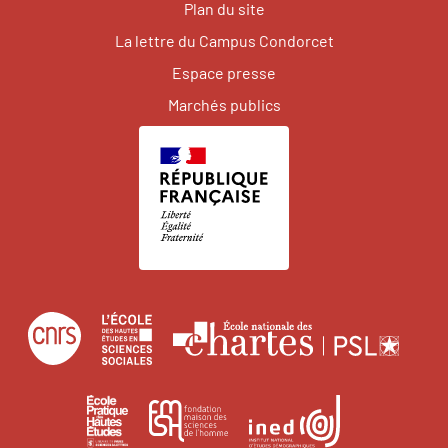
Plan du site
La lettre du Campus Condorcet
Espace presse
Marchés publics
Centre
École
Écol
national
des
natio
de
hautes
des
École
Institut
Fondation
la
études
char
pratique
national
maison