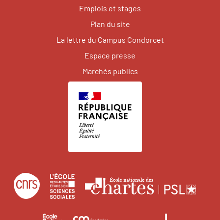
Emplois et stages
Plan du site
La lettre du Campus Condorcet
Espace presse
Marchés publics
Centre
École
Écol
national
des
natio
de
hautes
des