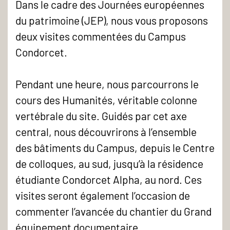
Journée
Dans le cadre des Journées européennes
européenne
du patrimoine (JEP), nous vous proposons
du
deux visites commentées du Campus
patrimoine
Condorcet.
(JEP)
au
Pendant une heure, nous parcourrons le
Campus
cours des Humanités, véritable colonne
Condorcet
vertébrale du site. Guidés par cet axe
central, nous découvrirons à l’ensemble
des bâtiments du Campus, depuis le Centre
de colloques, au sud, jusqu’à la résidence
étudiante Condorcet Alpha, au nord. Ces
visites seront également l’occasion de
commenter l’avancée du chantier du Grand
équipement documentaire.