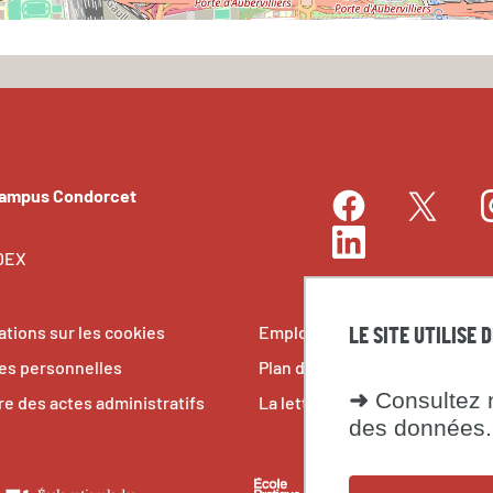
Campus Condorcet
Facebook
I
Twitter
LinkedIn
EDEX
ations sur les cookies
Emplois et stages
LE SITE UTILISE 
s personnelles
Plan du site
➜
Consultez n
re des actes administratifs
La lettre du Campus Condorce
des données.