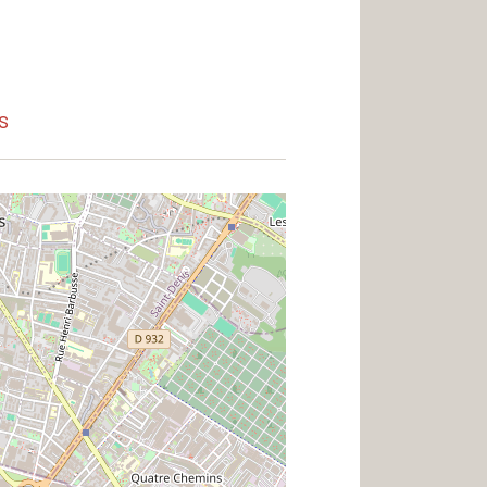
s
dex