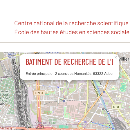
Centre national de la recherche scientifique
École des hautes études en sciences sociale
×
BÂTIMENT DE RECHERCHE DE L'EHESS
Entrée principale :
2 cours des Humanités, 93322 Aubervilliers ce