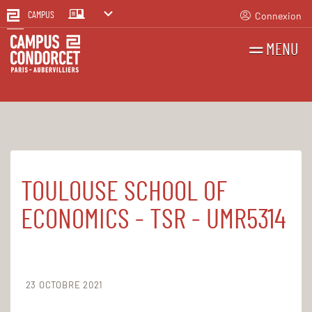
Connexion
CAMPUS
MENU
RECHERCHES
FR
EN
TOULOUSE SCHOOL OF
Accueil
Structures
ECONOMICS - TSR - UMR5314
23 OCTOBRE 2021