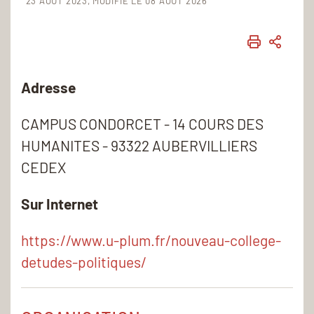
23 AOÛT 2023
MODIFIÉ LE 08 AOÛT 2026
IMPRIME
PART
Adresse
CAMPUS CONDORCET - 14 COURS DES
HUMANITES - 93322 AUBERVILLIERS
CEDEX
Sur Internet
https://www.u-plum.fr/nouveau-college-
detudes-politiques/