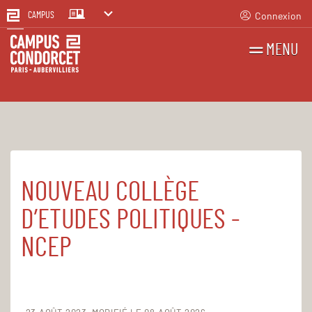
Connexion
CAMPUS
MENU
RECHERCHES
FR
EN
NOUVEAU COLLÈGE
Accueil
Structures
D’ETUDES POLITIQUES -
NCEP