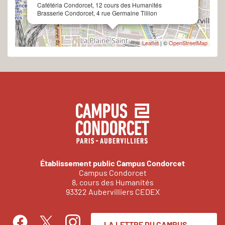
Cafétéria Condorcet, 12 cours des Humanités
Brasserie Condorcet, 4 rue Germaine Tillion
Leaflet
| ©
OpenStreetMap
Établissement public Campus Condorcet
Campus Condorcet
8, cours des Humanités
93322 Aubervilliers CEDEX
LA LETTRE DU CAMPUS