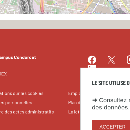
Campus Condorcet
Facebook
I
Twitter
LinkedIn
EDEX
LE SITE UTILISE 
ations sur les cookies
Emplois et stages
➜
Consultez n
s personnelles
Plan du site
des données.
re des actes administratifs
La lettre du Campus Condorce
ACCEPTER