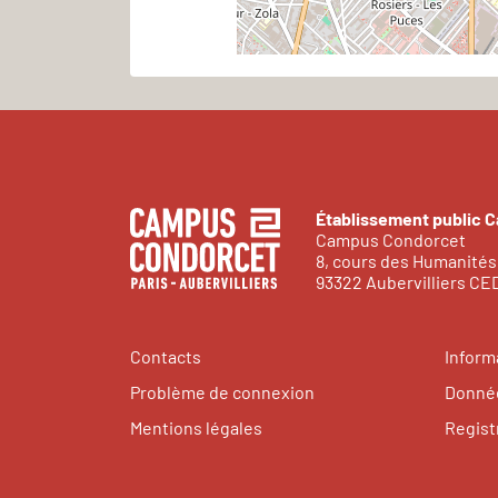
Établissement public 
Campus Condorcet
8, cours des Humanités
93322 Aubervilliers C
Contacts
Inform
Problème de connexion
Donnée
Mentions légales
Regist