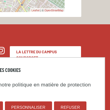
Leaflet
| ©
OpenStreetMap
LA LETTRE DU CAMPUS
nstagram
CONDORCET
DES COOKIES
Espace presse
otre politique en matière de protection
Marchés publics
t
PERSONNALISER
REFUSER