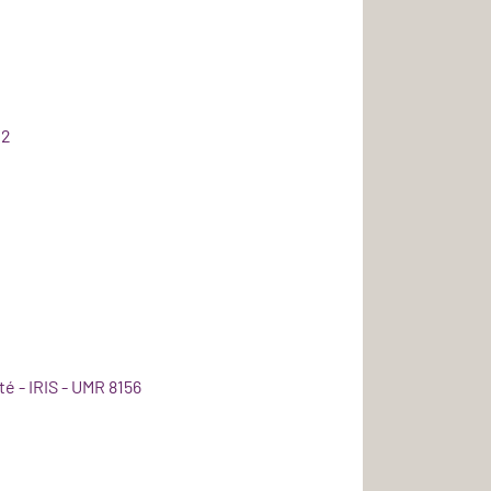
02
é - IRIS - UMR 8156