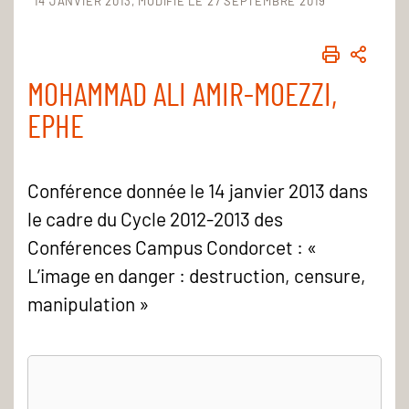
14 JANVIER 2013
MODIFIÉ LE 27 SEPTEMBRE 2019
IMPRIME
PART
MOHAMMAD ALI AMIR-MOEZZI,
EPHE
Conférence donnée le 14 janvier 2013 dans
le cadre du Cycle 2012-2013 des
Conférences Campus Condorcet : «
L’image en danger : destruction, censure,
manipulation »