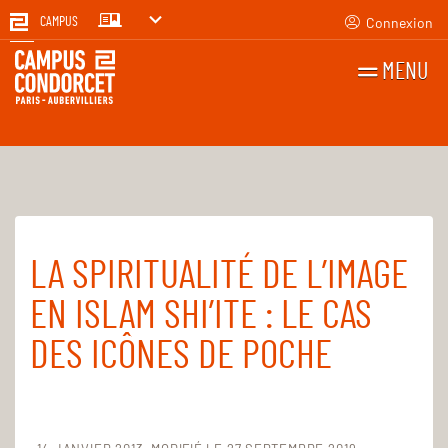
Connexion
CAMPUS
MENU
RECHERCHES
FR
EN
LA SPIRITUALITÉ DE L’IMAGE
Accueil
Pour tous
Ressources audiovisuelles
EN ISLAM SHI’ITE : LE CAS
DES ICÔNES DE POCHE